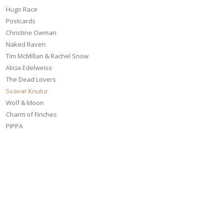
Hugo Race
Postcards
Christine Owman
Naked Raven
Tim McMillan & Rachel Snow
Alicia Edelweiss
The Dead Lovers
Svavar Knutur
Wolf & Moon
Charm of Finches
PIPPA