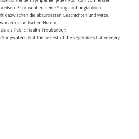
und überbordenden Sympathie, jedes Publikum vom ersten
eißen. Er präsentiert seine Songs auf unglaublich
lt dazwischen die absurdesten Geschichten und Witze,
chwarzem isländischen Humor.
 als als Public Health Troubadour:
erSongwriters. Not the sexiest of the vegetables but veeeery