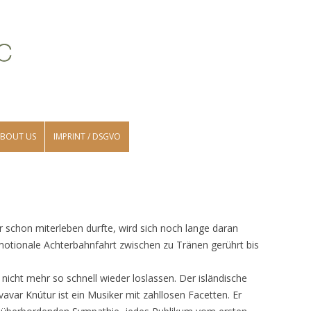
Skip to content
BOUT US
IMPRINT / DSGVO
r schon miterleben durfte, wird sich noch lange daran
 emotionale Achterbahnfahrt zwischen zu Tränen gerührt bis
 nicht mehr so schnell wieder loslassen. Der isländische
avar Knútur ist ein Musiker mit zahllosen Facetten. Er