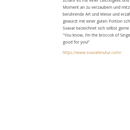
schafft es mit einer Leichtigkeit 
Moment an zu verzaubern und mitzur
berührende Art und Weise und erzäh
gewürzt mit einer guten Portion s
Svavar bezeichnet sich selbst gerne
“You know, I’m the broccoli of Sing
good for you!”
https://www.svavarknutur.com/